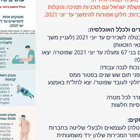
שלת ישראל עם תוכניות תמיכה והקלות
; חלקן אמורות להימשך עד יוני 2021.
ים ולכלל האוכלסיה:
● הרחבת הזכאות לדמי אבטלה לשכירים עד יוני 2021 (לעניין משך
אי הזכאות)
● מענק הסתגלות לשכירים בני 67 ומעלה עד יוני 2021 שפוטרו/ יצאו
לה
ת לנכה עבודה
 תום שש שנים בפטור ממס
קי לעובד שפוטר/ יצא לחל"ת באמצע
ר לכל מטרה
יות חלשות
קים:
לה) לעצמאים ולבעלי שליטה בחברות
חזור המכירות שלהן ירד משמעותית