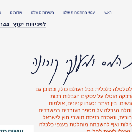
ראשי
ענפי ההתמחות שלנו
השירותים שלנו
אודותינו
מ
לפגישת יעוץ 054-2339144
 המס ומענקי קורונה
טלטלה כלכלית בכל העולם כולו, וכמובן גם
דבקה הוטלו על עסקים הגבלות רבות
ים. בין היתר נסגרו קניונים, אולמות
הוטלה הגבלה על מספר העובדים במשרדים
רית, ונאסרה כניסת תושבי חוץ לישראל.
ילות ואף להשבתה מוחלטת בענפי כלכלה
 נאצלו לצאת לחל"ת.