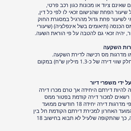
 שאינם ציוד או מכונות כגון רכב פרטי,
 שיעור הפחת שהנישום זכאי לו לפי כל דין,
אי לשיעור פחת גדול מהרגיל במסגרת החוק
ס הכנסה (תיאומים בשל אינפלציה) (שיעורי
רות השקעה
29/7/20 הצטמצמו מדרגות מס רכישה לדירת השקעה.
המדרגות מתחילות מ-5% (עד חלק שווי דירה של כ-1.3 מיליון ש"ח) במקום
 ידי משפרי דיור
ה להיות דירתם היחידה אך טרם מכרו דירה
 רשאים למכור דירה קודמת בפטור ממס
שבח ותוך תשלום מס רכישה לפי מדרגות דירה יחידה 18 חודשים ממועד
ועד האחרון למכירת דירתם הקודמת חל בין
1/3/20 ל-1/10/20 קיבלו דחייה, כך שהתקופה שלעיל לא תבוא בחישוב 18