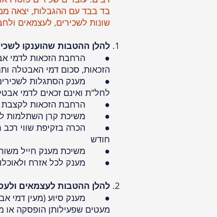
בד בבד עם ההגבלות, יצאה ממ
שונות לשכירים, לעצמאים ולחברות
להלן ההטבות שהוענקו לשכיר
הזכאות, סכום דמי האבטלה ותנ
לחל"ת ואינם זכאים לדמי אבט
● הרחבת הזכאות לקצבת נכו
● משיכת קרן השתלמות לפני
● הכרה בזקיפת שווי רכב חל
חודש
● משיכת מענק חייל משוחר
● מענק לכל אזרח ולאוכלוס
להלן ההטבות לעצמאים ולעס
● מענק סיוע (מעין דמי אבט
מעטים שפעילותן הופסקה או מ