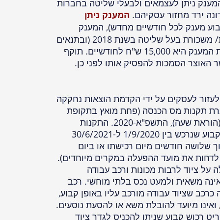
המענק ניתן לעצמאים ולבעלי שליטה בחברות
נה ירד מחזור עסקיהם.
המענק ניתן
וע מענק לכל חודשיים מחדש), המענק
מחושב כ-70% מהכנסה עסקית/ משכורת בעל שליטה בשנת 2018 (ובתנאים
מסוימים לפי שנת 2019). תקרת המענק היא 15,000 ש"ח לחודשיים. תוקף
לעזור לעסקים על ידי הקדמת הוצאות נחקקה
ת תקנות מס הכנסה (פחת מואץ בתקופת
ההתמודדות עם נגיף הקורונה) (הוראת שעה), התשפ"א-2020. התקנות
מקנות כפל שיעור פחת לרכוש קבוע שנרכש בין 1/9/2020 ל-30/6/2021
 שלושה חודשים מיום רכישתו או ביום
ר (ניתן לדחות את מועד ההפעלה במקרים מיוחדים).
 על ציוד לרבות מכונות ורכב עבודה
ינה משאית ולמעט נכס בלתי מוחשי. רכב
כרכב שציוד עבודה מורכב עליו באופן קבוע,
 ואינו מיועד להובלת משא או להסעת נוסעים.
יט רכוש קבוע שניתן להכניס לגדר ציוד