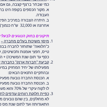
כמי שבחר ברצף קצבה, גם אם ל
א. מקור הכספים בקופה הינו ב
העבודה.
אחרונה או 32,000 ש"ח כנמוך) לכל שנת עבודה, הגבוה שבהם.
תיקונים בחוק הנוגעים לבעלי 
מיסוי משיכות בעלים מחברה –
כ"הלוואה" שתוחזר לחברה בבוא ה
טייס, חפצי אומנות ותכשיטים),
כסף עד תום שנת המשיכה) + הור
קביעת "חברות ארנק" כחברות ש
מפעילותו של יחיד המחזיק במיש
ובהתקיים התנאים הבאים:
א. הכנסת החברה נובעת מפעילו
ב. הכנסת החברה נובעת מפעילות
לו לקוח עיקרי של 70% והוא מעסיק פחות מ-4 עובדים.
כפיית חלוקת רווחים עודפים לח
לא מחולקים, בין שהם נובעים מ
התאגדותה ועד לתום שנת מס פלונ