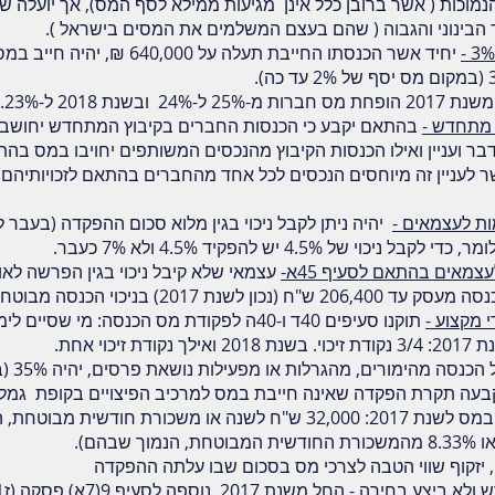
וכות ( אשר ברובן כלל אינן מגיעות ממילא לסף המס), אך יועלה שי
הבינוני והגבוה ( שהם בעצם המשלמים את המסים בישראל ).
יחיד אשר הכנסתו החייבת תעלה על 640,000 ₪, יהיה חייב במס נוסף
ות מ-25% ל-24% ובשנת 2018 ל-23%.
ץ מתחדש -
בהתאם יקבע כי הכנסות החברים בקיבוץ המתחדש יחושבו ל
ר ועניין ואילו הכנסות הקיבוץ מהנכסים המשותפים יחויבו במס בה
 לעניין זה מיוחסים הנכסים לכל אחד מהחברים בהתאם לזכויותיהם 
ות לעצמאים -
 של 4.5% יש להפקיד 4.5% ולא 7% כעבר.
צמאים בהתאם לסעיף 45א-
עצמאי שלא קיבל ניכוי בגין הפרשה לאו
2017
) בניכוי הכנסה מבוטח
י מקצוע -
תוקנו סעיפים
40ד
ו-
40ה
ל
פקודת מס הכנסה
: מי שסיים לימ
כוי אחת.
נסה מהימורים, מהגרלות או מפעילות נושאת פרסים, יהיה 35% (במקום 30%).
בעה תקרת הפקדה שאינה חייבת במס למרכיב הפיצויים בקופת גמל
השנתית לפיצויים שאינה חייבת במס לשנת 2017: 32,000 ש"ח לשנה או משכור
 יזקוף שווי הטבה לצרכי מס בסכום שבו עלתה ההפקדה
ולא ביצע בחירה -