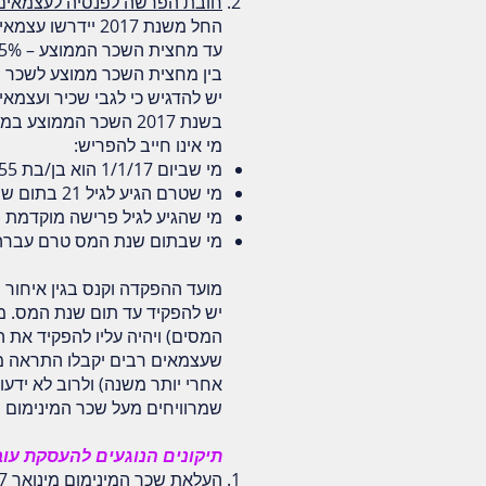
חובת הפרשה לפנסיה לעצמאים
החל משנת 2017 יידרשו עצמאים להפריש לקצבה ולאבטלה את השיעורים הבאים מ"הכנסה חייבת":
עד מחצית השכר הממוצע – 4.45%
בין מחצית השכר ממוצע לשכר הממו
יש להדגיש כי לגבי שכיר ועצמאי
בשנת 2017 השכר הממוצע במשק הוא 9,673 ש"ח.
מי אינו חייב להפריש:
מי שביום 1/1/17 הוא בן/בת 55 ומעלה
מי שטרם הגיע לגיל 21 בתום שנת המס
מי שהגיע לגיל פרישה מוקדמת (60) בתום שנת המס
מי שבתום שנת המס טרם עברה 
מועד ההפקדה וקנס בגין איחור
יש להפקיד עד תום שנת המס. מ
שעצמאים רבים יקבלו התראה מ
אחרי יותר משנה) ולרוב לא ידע
שמרוויחים מעל שכר המינימום
תיקונים הנוגעים להעסקת עו
העלאת שכר המינימום מינואר 2017 -