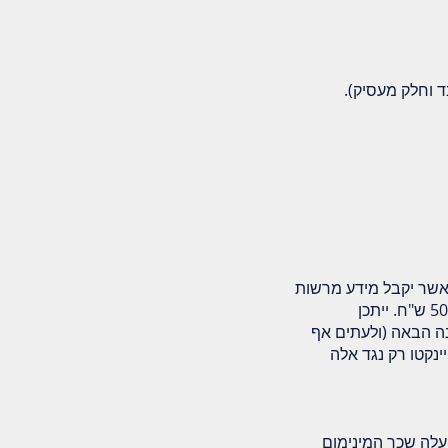
ד וחלק מעסיק).
אשר יקבל מידע מרשות
המסים) ויהיה עליו להפקיד את הסכום החסר בתוך 90 יום. אי הפקדה בתוך 90 יום תביא לקנס בסך 500 ש"ח. ייתכן
ה הבאה (ולעתים אף
ינקטו רק נגד אלה
ממשכורת ינואר 2017 (ששולמה בראשית פברואר 2017) עלה שכר המינימום