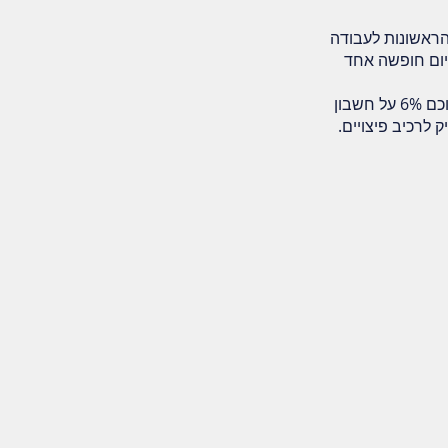
 שנתית לעובד בכל אחת מ-4 השנים הראשונות לעבודה
ה). לפי התיקון לחוק, יום חופשה אחד
החל ממשכורת ינואר 2017, שיעור ההפרשות הוא 18.5% מהשכר, מתוכם 6% על חשבון