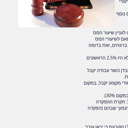
עורי
עניין שיעור המס
תאם לשיעורי המס
ברווחים, זאת בדומה
יהיה ניתן לקבל ניכוי בגין מלוא סכום ההפקדה (בעבר לא היו 2.5% הראשונים
בדן כושר עבודה יקבל
ת.
ודי מקצוע יקבל, במקום
. תקרת ההפקדה
ת חודשית מבוטחת, הנמוך שבהם (הפקדה
החל משנת 2017, נוספה לסעיף 9(7א) פסקה (ז1) הקובעת כי יראו עובד