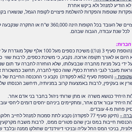
א הודיע למנהל ולא ביקש אחרת
הפקדות שוטפות והפקדות להשלמת פיצויים לקופת הגמל, שנשארו בקו
ב. היתרה הצבורה במרכיב הפיצויים של העובד בכל הקופות הינה 0
חברות:
(הוספת סעיף 3 (ט1)) משיכת כספים מעל 100 אלף 
יום או לאורך תקופה ארוכה. נקבע, כי משיכת כספים, לרבות שווי כסף
 על ידי בעל מניות מחברה שבבעלותו, שלא הוחזרה לחברה עד תום ש
אות מעבר לגבי החזרת כסף/ שווה כסף לחברה, תחשב כמשכורת או דיו
קופות –
(הוספת סעיף 62א לפקודה) נקבע כי ההכנסה החייב
רין או בעקיפין, לרבות באמצעות קרוב במניותיה, תיחשב הכנסתו של 
ת היחיד כנושא משרה או מתן שרותי ניהול בחבר בני אדם אחר.
 היחיד עבור אדם אחר, ומתקיימים ביניהם יחסים דומים ליחסי עובד
ברה –
(תיקון סעיף
77
ל
פקודה
) נקבע לתת סמכות למנהל לחייב חלוקת 
הכנסות חייבות במס ובין שהם פטורים ממס, לרבות משבח מקרקעין, 
ית, בניכוי המס החל עליה ובניכוי דיווידנדים שחולקו ממנה ובלבד ש