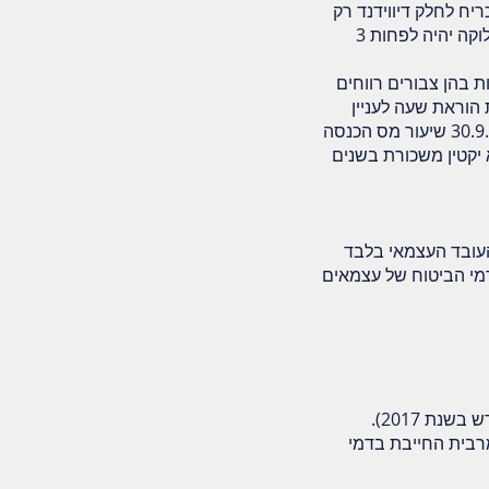
כריח לחלק דיווידנד רק
אם סך העודפים עולה על 5 מיליון ש"ח, לא יותר מ – 50% מהרווח של אותה שנה, סך עודפים לאחר חלוקה יהיה לפחות 3
 בהן צבורים רווחים
הוראת שעה לעניין
סעיף 125ב(2) ו-ב(3) לפקודה . הוראת השעה קובעת לתקופה קצובה, שמיום 1.1.2017 ועד ליום 30.9.2017 שיעור מס הכנסה
צבורים בידי החברה עד ליום 31.12.2016 . בתנאי שלא יקטין משכורת בשנים
העובד העצמאי בלבד
 דמי הביטוח של עצמאים
ק ועד ההכנסה המרבית החייבת בדמי