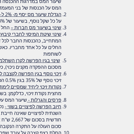
שיעור המס במדרגות ההכנסה הנמ
המס על הכנסות של בני המעמד 
הגדלת שיעור מס יסף מ- 2% ל-3% -
על כל שקל נוסף, בשיעור של 3% (במקום מס יסף של 2% עד כה).
שינוי בשיעור מס חברות –
החל משנת 2017 הופחת מס חבר
שינוי שיטת המיסוי לחברי קיבו
המתחייב, כהכנסות החבר לכל דב
החלים על כל אחד מחבריו. כאשר
לשותפות
שינוי בגין הפרשה לקרן השתלמ
מסכום ההפקדה מקנים ניכוי), כלומר, כדי לקבל ניכוי
זיכוי נוסף בגין הפרשה לקצבה לע
זיכוי נוסף של 35% בגין 0.5% הכנסה מעסק עד 206,400 ש"ח (נכון לשנת
נקודות זיכוי ליחיד שמסיים לימוד
מחצית נקודת זיכוי, כדלקמן: בשנת 2017: 3/4 נקודת זיכוי. בשנת 2018 ואילך נקודת זי
פרסים והגרלות -
שיעור המס על הכ
חיוב הפרשה לפיצויים בשווי -
נק
חודשית בסכום של 2,667 ש"ח או 8.33% מהמשכורת החודשית המבוטחת, הנמוך שבהם).
סכום העולה על התקרה הנקובה,
ה
חלת רצף קצבה על עובד שפרש 